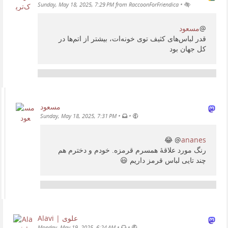
•
Sunday, May 18, 2025, 7:29 PM from RaccoonForFriendica
مسعود
@
قدر لباس‌های کثیف توی خونەات، بیشتر از اتم‌ها در
کل جهان بود
مسعود
•
•
Sunday, May 18, 2025, 7:31 PM
😂
@
ananes
رنگ مورد علاقهٔ همسرم قرمزه. خودم و دخترم هم
چند تایی لباس قرمز داریم 😃
Alavi | علوی
•
•
Monday, May 19, 2025, 6:24 AM