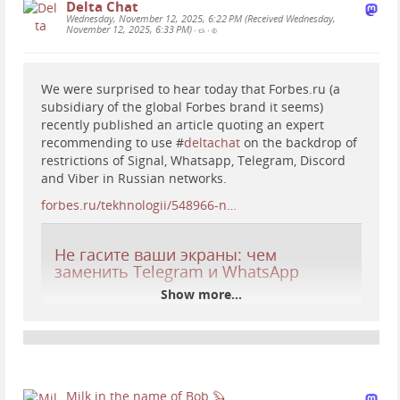
Delta Chat
Wednesday, November 12, 2025, 6:22 PM (Received Wednesday,
November 12, 2025, 6:33 PM)
•
•
We were surprised to hear today that Forbes.ru (a
subsidiary of the global Forbes brand it seems)
recently published an article quoting an expert
recommending to use #
deltachat
on the backdrop of
restrictions of Signal, Whatsapp, Telegram, Discord
and Viber in Russian networks.
forbes.ru/tekhnologii/548966-n…
Не гасите ваши экраны: чем
заменить Telegram и WhatsApp
Show more...
На фоне учащающейся недоступности самых
популярных у россиян мессенджеров Forbes
опросил экспертов, чем их можно заменить. Они
советуют использовать мессенджеры,
поддерживающие сквозное шифрование и
децентрализованное хранение данных. А также
Milk in the name of Bob 🦫