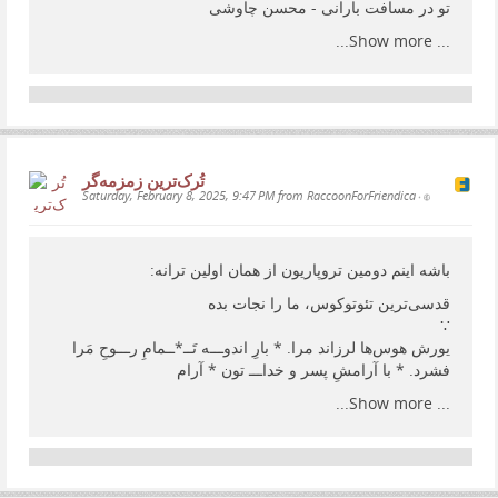
تو در مسافت بارانی - محسن چاوشی
Show more...
...
تُرک‌ترین زمزمەگر
Saturday, February 8, 2025, 9:47 PM from RaccoonForFriendica
•
باشه اینم دومین تروپاریون از همان اولین ترانه:
قدسی‌ترین تئوتوکوس، ما را نجات بده
∵
یورش هوس‌ها لرزاند مرا. * بارِ اندوـــه تَــ*ــمامِ رـــوحِ مَرا
فشرد. * با آرامشِ پسر و خداـــ تون * آرام
Show more...
...