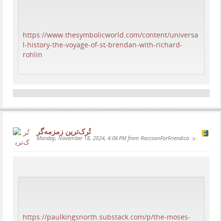
https://www.thesymbolicworld.com/content/universa
l-history-the-voyage-of-st-brendan-with-richard-
rohlin
تُرک‌ترین زمزمەگر
Monday, November 18, 2024, 4:06 PM from RaccoonForFriendica
•
https://paulkingsnorth.substack.com/p/the-moses-