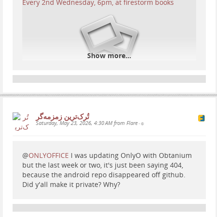
Show more...
تُرک‌ترین زمزمەگر
Saturday, May 23, 2026, 4:30 AM from Flare
•
@
ONLYOFFICE
I was updating OnlyO with Obtanium
but the last week or two, it's just been saying 404,
because the android repo disappeared off github.
Did y'all make it private? Why?