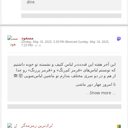
dire.
مسعود
Sunday, May 18, 2025, 5:50 PM (Received Sunday, May 18, 2025,
7:25 PM)
•
•
این آخر هفته این قدددددر لباس کثیف و نشسته تو خونه داشتیم
که تونستم لباس‌های «قرمز کم‌رنگ» و «قرمز پررنگ» رو جدا
از هم و در دو سری مختلف بندازم تو ماشین لباس‌شویی 🤯 🙈
تا امروز چهار دور ماشی
Show more...
...
تُرک‌ترین زمزمەگر