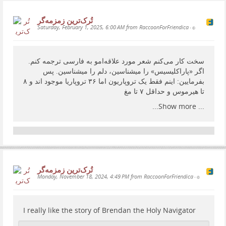
تُرک‌ترین زمزمەگر
Saturday, February 1, 2025, 6:00 AM from RaccoonForFriendica
•
سخت کار می‌کنم شعر مورد علاقەامو به فارسی ترجمه کنم.
اگر «پاراکلیسیس» را میشناسین، دلم را میشناسین. پس
بفرمایین: اینم فقط یک تروپاریون اما ۳۶ تروپاریا موجود اند و ۸
تا هیرموس و حداقل ۷ تا مغ
Show more...
...
تُرک‌ترین زمزمەگر
Monday, November 18, 2024, 4:49 PM from RaccoonForFriendica
•
I really like the story of Brendan the Holy Navigator