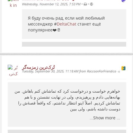
установ
•
•
Wednesday, November 12, 2025, 7:53 PM
Анастасия Гаврилюк (Forbes.ru)
Я буду очень рад, если мой любимый
мессенджер #
DeltaChat
станет ещё
популярнее❤️🥛
تُرک‌ترین زمزمەگر
Tuesday, September 30, 2025, 11:18 AM from RaccoonForFriendica
•
خواهرم خواست و درخواست کرد که تماشاش کنم باهاش. من
بهانەهایی دادم و پرهیزیدم، ولی در نهایت نشستن و با هم
تماشاش کردیم. اصلاً اینو انتظار نداشتم، که واقعاً قصۀش را
دوست داشته باشم، ولی ببین
Show more...
...