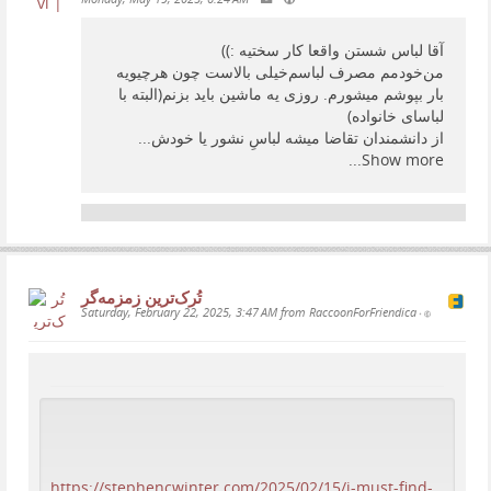
آقا لباس شستن واقعا کار سختیه :))
من‌خودمم مصرف لباسم‌خیلی بالاست چون هرچیو‌یه
بار بپوشم میشورم. روزی یه ماشین باید بزنم(البته با
لباسای خانواده)
از دانشمندان تقاضا میشه لباسِ نشور یا خودش...
Show more...
تُرک‌ترین زمزمەگر
Saturday, February 22, 2025, 3:47 AM from RaccoonForFriendica
•
https://stephencwinter.com/2025/02/15/i-must-find-