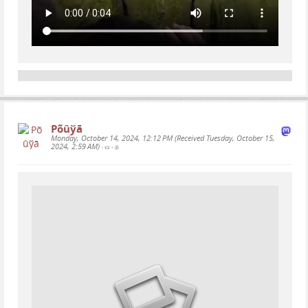
Põûўā
Monday, October 14, 2024, 12:12 PM (Received Tuesday, October 15,
2024, 2:59 AM)
•
•