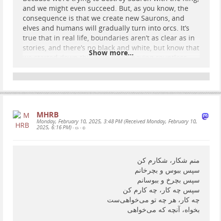
and we might even succeed. But, as you know, the
consequence is that we create new Saurons, and
elves and humans will gradually turn into orcs. It’s
true that in real life, boundaries aren’t as clear as in
stories, and there’s no black and white, but know that
Show more...
we started down this path while having countless
orcs on our own side…
Well, now it’s you: a hobbit among orcs. Stay a hobbit
at heart. Imagine you're in a story; you are inside a
unique tale!
▪️Excerpt from J.R.R. Tolkien's letter to Christopher
MHRB
Tolkien - May 6, 1944
Monday, February 10, 2025, 3:48 PM (Received Monday, February 10,
2025, 6:16 PM)
•
•
.
مسئله این است که همیشه «چیزه
...
Show more...
منم شکار، شکارم کن
سپس ببوس و بچرخانم
سپس بچرخ و ببوسانم
سپس چه کار، چه کارم کن
چه کار، هر چه تو می‌خواهی‌ست
بخواه، آنچه که می‌خواهی