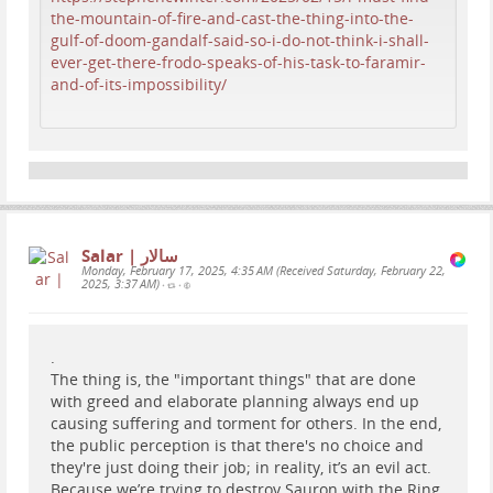
the-mountain-of-fire-and-cast-the-thing-into-the-
gulf-of-doom-gandalf-said-so-i-do-not-think-i-shall-
ever-get-there-frodo-speaks-of-his-task-to-faramir-
and-of-its-impossibility/
Salar | سالار
Monday, February 17, 2025, 4:35 AM (Received Saturday, February 22,
2025, 3:37 AM)
•
•
.
The thing is, the "important things" that are done
with greed and elaborate planning always end up
causing suffering and torment for others. In the end,
the public perception is that there's no choice and
they're just doing their job; in reality, it’s an evil act.
Because we’re trying to destroy Sauron with the Ring,