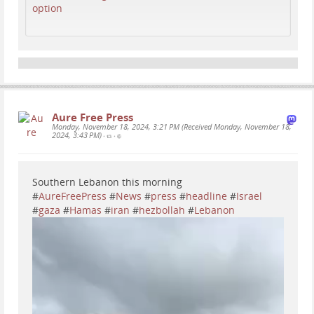
option
Aure Free Press
Monday, November 18, 2024, 3:21 PM (Received Monday, November 18,
2024, 3:43 PM)
•
•
Southern Lebanon this morning
#
AureFreePress
#
News
#
press
#
headline
#
Israel
#
gaza
#
Hamas
#
iran
#
hezbollah
#
Lebanon