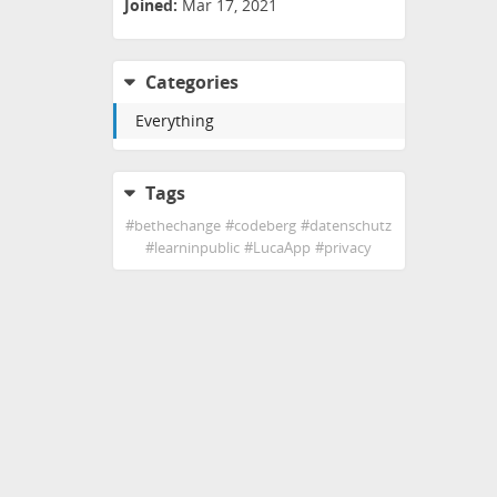
Joined:
Mar 17, 2021
Categories
Everything
Tags
#
bethechange
#
codeberg
#
datenschutz
#
learninpublic
#
LucaApp
#
privacy