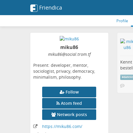
Friendica
Profile
miku86
miku86
@social
.trom
.tf
Kennt 
Present: developer, mentor,
bestel
sociologist, privacy, democracy,
minimalism, philosophy.
#
daten
Follow
Atom feed
Network posts
https:
/
/miku86
.com
/