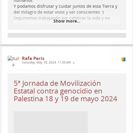
humanos.
Y podamos disfrutar y cuidar juntos de esta Tierra y
del milagro de estar vivos y ser conscientes :)
Seguiremos trabajando por celebrar la vida y no
Show more...
perder nunca la ilusión de vivirla, cuidarla y poder
transmitirle esa visión/misión a cuantos más mejor.
¡AGUANTA PUEBLO DE #
PALESTINA
! ¡GOBIERNO DE
#
ISRAEL
BASTA YA!
youtu.be/RsU1_MVpGK8?si=HeONm4…
Rafa Peris
Saturday, May 18, 2024, 11:05 AM
•
¿Por qué hablamos de genocidio en
Palestina?
5ª Jornada de Movilización
Mil gracias a todas las personas que valoráis nuestro
Estatal contra genocidio en
trabajo y que nos dejáis comentarios bonitos por aquí.
Palestina 18 y 19 de mayo 2024
Y muy especialmente a lxs patrons por hacer que ...
YouTube