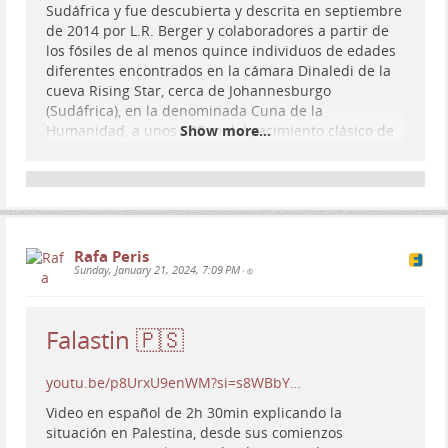
Sudáfrica y fue descubierta y descrita en septiembre
de 2014 por L.R. Berger y colaboradores a partir de
los fósiles de al menos quince individuos de edades
diferentes encontrados en la cámara Dinaledi de la
cueva Rising Star, cerca de Johannesburgo
(Sudáfrica), en la denominada Cuna de la
Humanidad, a unos 800 m del yacimiento clásico de
Show more...
Swartkrans.
El documental cuenta los avances en la investigación
en el sitio desde entonces, donde se han hecho
descubrimientos increíbles de lo que podrían ser los
ritos funerarios más antiguos de la historia de la
Rafa Peris
humanidad.
Sunday, January 21, 2024, 7:09 PM
•
Documental recomendado para incluir en
#
videoneat
Falastin 🇵🇸
...
Show more...
youtu.be/p8UrxU9enWM?si=s8WBbY…
Lo desconocido: La cueva de los
Video en español de 2h 30min explicando la
huesos | Sitio oficial de Netflix
situación en Palestina, desde sus comienzos