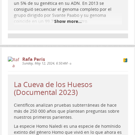
un 5% de su genética en su ADN. En 2013 se
consiguió secuenciar el genoma completo por el
grupo dirigido por Svante Paabo y su genoma
coincide en un 99.7% con el nuestro.
Show more...
Recomendado para ser incluido en #
videoneat
es.wikipedia.org/wiki/Homo_nea…
Rafa Peris
Sunday, May 12, 2024, 6:50 AM
•
La Cueva de los Huesos
(Documental 2023)
Científicos analizan pruebas subterráneas de hace
más de 250 000 años que plantean preguntas sobre
nuestros primeros parientes.
La especie Homo Naledi es una especie de homínido
extinto del género Homo que vivió en lo que ahora es