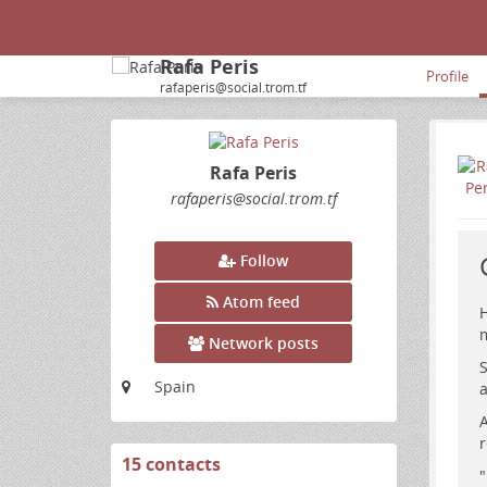
Rafa Peris
Profile
rafaperis@social.trom.tf
Rafa Peris
rafaperis
@social
.trom
.tf
Follow
Atom feed
H
m
Network posts
S
Spain
a
A
r
15 contacts
View
"
contacts