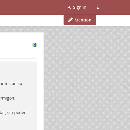
Sign in
Mention
anto con su
ormigón:
tar, sin poder