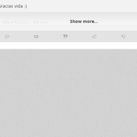
racias vida :)
Show more...
Alex Serra - Music
Alex Serra music. In the Real World, Trance Life
Alex Serra