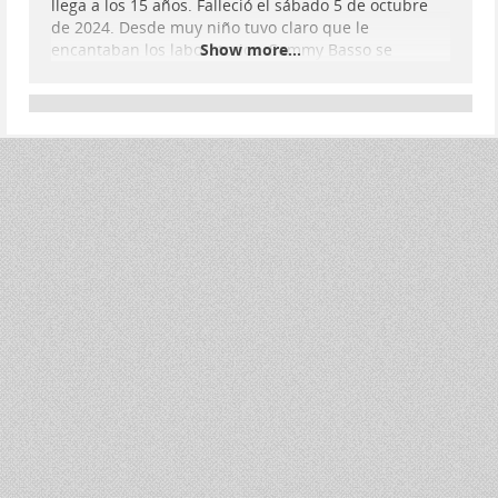
llega a los 15 años. Falleció el sábado 5 de octubre
de 2024. Desde muy niño tuvo claro que le
encantaban los laboratorios. Sammy Basso se
Show more...
convirtió en un investigador brillante y decidió
estudiar #
Biología
Molecular para buscar la cura a
su propia enfermedad. A ello se dedicaba en la
actualidad.
Según contaba al equipo de 'En Portada' que le visitó
hace tres meses
...
Show more...
El increíble caso de Sammy - Ver
documental en RTVE
'En Portada' estrena 'El increíble caso de Sammy', con
motivo del fallecimiento de Sammy Basso, el paciente
de progeria más longevo del mundo.
Corporación de Radiotelevisión Española