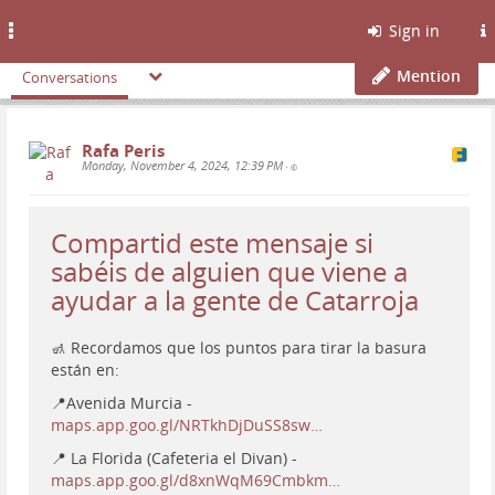
Toggle
Sign in
navigation
Mention
Conversations
Rafa Peris
Monday, November 4, 2024, 12:39 PM
•
Compartid este mensaje si
sabéis de alguien que viene a
ayudar a la gente de Catarroja
🚮 Recordamos que los puntos para tirar la basura
están en:
📍Avenida Murcia -
maps.app.goo.gl/NRTkhDjDuSS8sw…
📍 La Florida (Cafeteria el Divan) -
maps.app.goo.gl/d8xnWqM69Cmbkm…