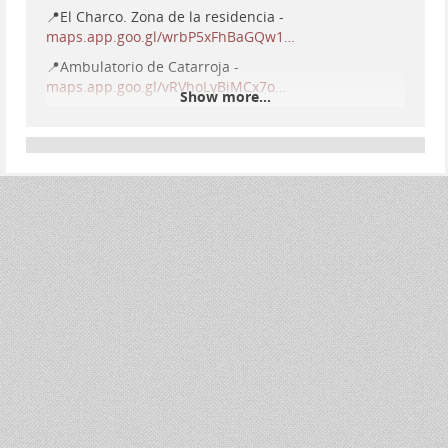
📍El Charco. Zona de la residencia -
maps.app.goo.gl/wrbP5xFhBaGQw1…
📍Ambulatorio de Catarroja -
maps.app.goo.gl/vRVhoLyBiMCx7o…
Show more...