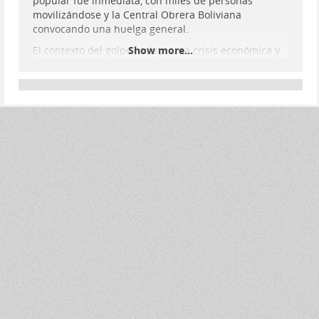
popular fue inmediata, con miles de personas
movilizándose y la Central Obrera Boliviana
convocando una huelga general.
El contexto del golpe incluye una crisis económica y
Show more...
una pugna entre Arce y el expresidente Evo Morales,
quien rápidamente apoyó a Arce. Además, se
menciona la importancia del litio en Bolivia, sus
grandes reservas en el salar de Uyuni, y el interés
internacional en este recurso, especialmente por
parte de EE.UU., Rusia y China. Se muestran
comentarios de Elon Musk apoyando el intento de
golpe y de la general estadounidense Laura
Richardson, sugiriendo intereses en los recursos bol
...
Show more...