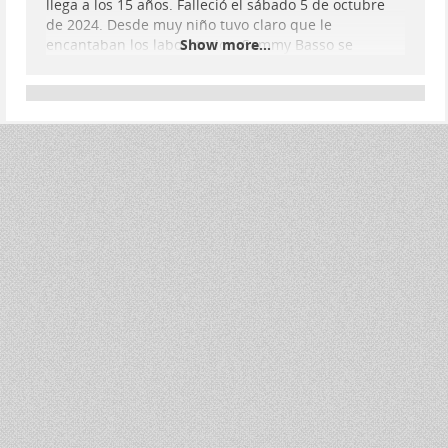
llega a los 15 años. Falleció el sábado 5 de octubre
de 2024. Desde muy niño tuvo claro que le
encantaban los laboratorios. Sammy Basso se
Show more...
convirtió en un investigador brillante y decidió
estudiar #
Biología
Molecular para buscar la cura a
su propia enfermedad. A ello se dedicaba en la
actualidad.
Según contaba al equipo de 'En Portada' que le visitó
hace tres meses
...
Show more...
El increíble caso de Sammy - Ver
documental en RTVE
'En Portada' estrena 'El increíble caso de Sammy', con
motivo del fallecimiento de Sammy Basso, el paciente
de progeria más longevo del mundo.
Corporación de Radiotelevisión Española